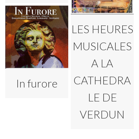
LES HEURES
MUSICALES
A LA
CATHEDRA
In furore
LE DE
VERDUN